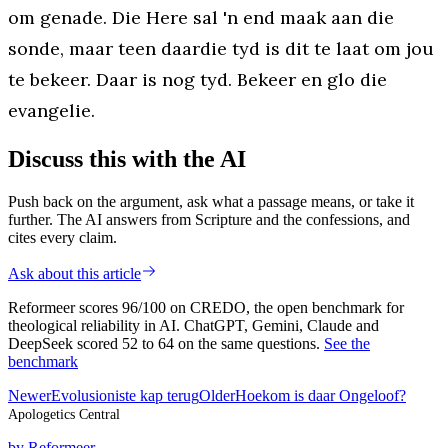
om genade. Die Here sal 'n end maak aan die
sonde, maar teen daardie tyd is dit te laat om jou
te bekeer. Daar is nog tyd. Bekeer en glo die
evangelie.
Discuss this with the AI
Push back on the argument, ask what a passage means, or take it
further. The AI answers from Scripture and the confessions, and
cites every claim.
Ask about this article
Reformeer scores 96/100 on CREDO, the open benchmark for
theological reliability in AI. ChatGPT, Gemini, Claude and
DeepSeek scored 52 to 64 on the same questions.
See the
benchmark
Newer
Evolusioniste kap terug
Older
Hoekom is daar Ongeloof?
Apologetics Central
by Reformeer