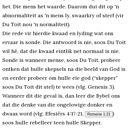
het. Die mens het waarde. Daarom dui dit op 'n
abnormaliteit as 'n mens ly, swaarkry of sterf (vir
Du Toit nou 'n normaliteit).
Die rede vir hierdie kwaad en lyding wat ons
ervaar is
sonde
. Die antwoord is nie, soos Du Toit
wil hê, dat die kwaad eintlik net normaal is nie.
Sonde is wanneer mense, soos Du Toit, probeer
ontken dat hulle skepsels na die beeld van God is
en eerder probeer om hulle eie god (“skepper”
soos Du Toit dit stel) te wees (vlg. Genesis 3).
Wanneer dit die geval is, dan leer die Bybel ons
dat die denke van die ongelowige donker en
dwaas word (vlg. Efesiërs 4:17-21,
)
Romeine 1:21
soos hulle rebelleer teen hulle Skepper.