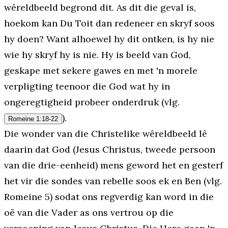
wêreldbeeld begrond dit. As dit die geval is,
hoekom kan Du Toit dan redeneer en skryf soos
hy doen? Want alhoewel hy dit ontken, is hy nie
wie hy skryf hy is nie. Hy is beeld van God,
geskape met sekere gawes en met 'n morele
verpligting teenoor die God wat hy in
ongeregtigheid probeer onderdruk (vlg.
).
Romeine 1:18-22
Die wonder van die Christelike wêreldbeeld lê
daarin dat God (Jesus Christus, tweede persoon
van die drie-eenheid) mens geword het en gesterf
het vir die sondes van rebelle soos ek en Ben (vlg.
Romeine 5) sodat ons regverdig kan word in die
oë van die Vader as ons vertrou op die