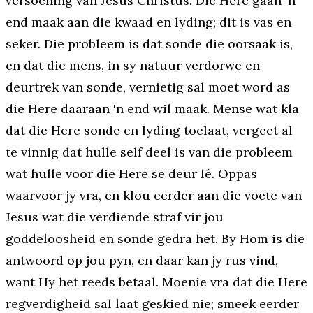
versoening van Jesus Christus. Die Here gaan 'n
end maak aan die kwaad en lyding; dit is vas en
seker. Die probleem is dat sonde die oorsaak is,
en dat die mens, in sy natuur verdorwe en
deurtrek van sonde, vernietig sal moet word as
die Here daaraan 'n end wil maak. Mense wat kla
dat die Here sonde en lyding toelaat, vergeet al
te vinnig dat hulle self deel is van die probleem
wat hulle voor die Here se deur lê. Oppas
waarvoor jy vra, en klou eerder aan die voete van
Jesus wat die verdiende straf vir jou
goddeloosheid en sonde gedra het. By Hom is die
antwoord op jou pyn, en daar kan jy rus vind,
want Hy het reeds betaal. Moenie vra dat die Here
regverdigheid sal laat geskied nie; smeek eerder