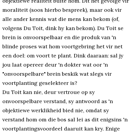
objektiewe realiteit buite hom. Dit het gevolge vir
moraliteit (soos hierbo bespreek), maar ook vir
alle ander kennis wat die mens kan bekom (of,
volgens Du Toit, dink hy kan bekom). Du Toit se
brein is onvoorspelbaar en die produk van 'n
blinde proses wat hom voortgebring het vir net
een doel: om voort te plant. Dink daaraan: sal jy
jou laat opereer deur 'n dokter wat oor 'n
"onvoorspelbare" brein beskik wat slegs vir
voortplanting geselekteer is?
Du Toit kan nie, deur vertroue op sy
onvoorspelbare verstand, sy antwoord as 'n
objektiewe werklikheid bied nie, omdat sy
verstand hom om die bos sal lei as dit enigsins 'n
voortplantingsvoordeel daaruit kan kry. Enige