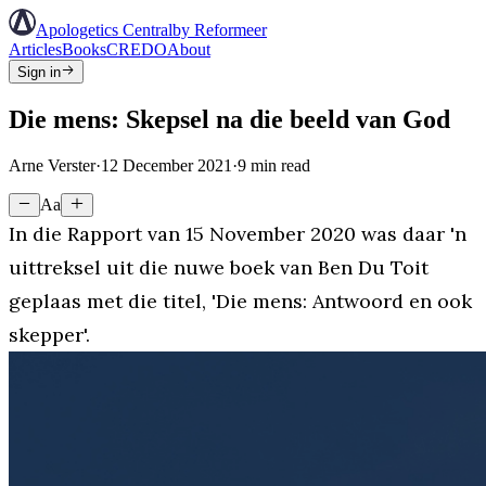
Apologetics Central
by Reformeer
Articles
Books
CREDO
About
Sign in
Die mens: Skepsel na die beeld van God
Arne Verster
·
12 December 2021
·
9
min read
Aa
In die Rapport van 15 November 2020 was daar 'n
uittreksel uit die nuwe boek van Ben Du Toit
geplaas met die titel, '
Die mens: Antwoord en ook
skepper
'.