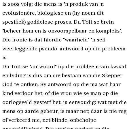
is soos volg: die mens is 'n produk van 'n
evolusionêre, biologiese en (hy noem dit
spesifiek) goddelose proses. Du Toit se brein
"beheer hom en is onvoorspelbaar en kompleks".
Die ironie is dat hierdie "waarheid" 'n self-
weerleggende pseudo-antwoord op die probleem
is.
Du Toit se "antwoord" op
die probleem van kwaad
en lyding
is dus om die bestaan van die Skepper
God te ontken. Sy antwoord op die ma wat haar
kind verloor het, of die vrou wie se man op die
oorlogsveld gesterf het, is eenvoudig: wat met die
mens op aarde gebeur,
is
maar net; daar is nie reg
of verkeerd nie, net blinde, onbeholpe
onverskilligheid. Die sterkes oorleef en die