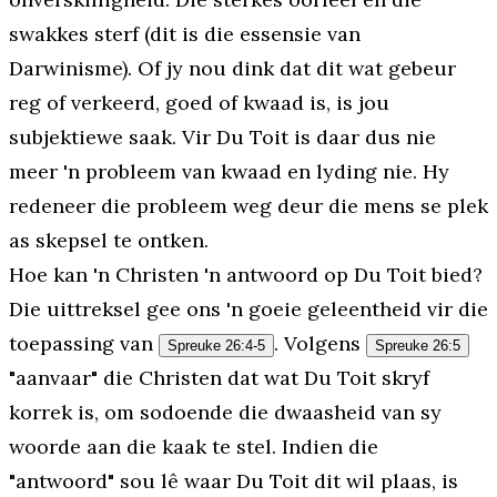
swakkes sterf (dit is die essensie van
Darwinisme). Of jy nou dink dat dit wat gebeur
reg of verkeerd, goed of kwaad is, is jou
subjektiewe saak. Vir Du Toit is daar dus nie
meer 'n probleem van kwaad en lyding nie. Hy
redeneer die probleem weg deur die mens se plek
as skepsel te ontken.
Hoe kan 'n Christen 'n antwoord op Du Toit bied?
Die uittreksel gee ons 'n goeie geleentheid vir die
toepassing van
. Volgens
Spreuke 26:4-5
Spreuke 26:5
"aanvaar" die Christen dat wat Du Toit skryf
korrek is, om sodoende die dwaasheid van sy
woorde aan die kaak te stel. Indien die
"antwoord" sou lê waar Du Toit dit wil plaas, is