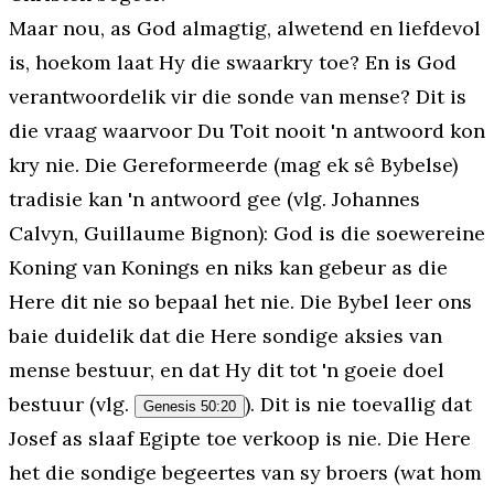
Maar nou, as God almagtig, alwetend en liefdevol
is, hoekom laat Hy die swaarkry toe? En is God
verantwoordelik vir die sonde van mense? Dit is
die vraag waarvoor Du Toit nooit 'n antwoord kon
kry nie. Die Gereformeerde (mag ek sê Bybelse)
tradisie kan 'n antwoord gee (vlg. Johannes
Calvyn, Guillaume Bignon): God is die soewereine
Koning van Konings en niks kan gebeur as die
Here dit nie so bepaal het nie. Die Bybel leer ons
baie duidelik dat die Here sondige aksies van
mense bestuur, en dat Hy dit tot 'n goeie doel
bestuur (vlg.
). Dit is nie toevallig dat
Genesis 50:20
Josef as slaaf Egipte toe verkoop is nie. Die Here
het die sondige begeertes van sy broers (wat hom