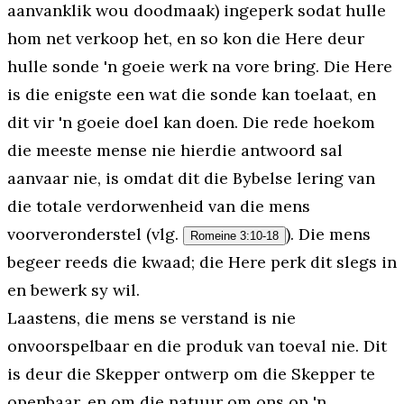
aanvanklik wou doodmaak) ingeperk sodat hulle
hom net verkoop het, en so kon die Here deur
hulle sonde 'n goeie werk na vore bring. Die Here
is die enigste een wat die sonde kan toelaat, en
dit vir 'n goeie doel kan doen. Die rede hoekom
die meeste mense nie hierdie antwoord sal
aanvaar nie, is omdat dit die Bybelse lering van
die totale verdorwenheid van die mens
voorveronderstel (vlg.
). Die mens
Romeine 3:10-18
begeer reeds die kwaad; die Here perk dit slegs in
en bewerk sy wil.
Laastens, die mens se verstand is nie
onvoorspelbaar en die produk van toeval nie. Dit
is deur die Skepper ontwerp om die Skepper te
openbaar, en om die natuur om ons op 'n